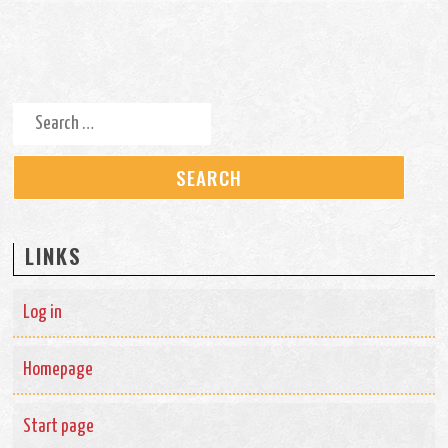
Search for:
LINKS
Log in
Homepage
Start page