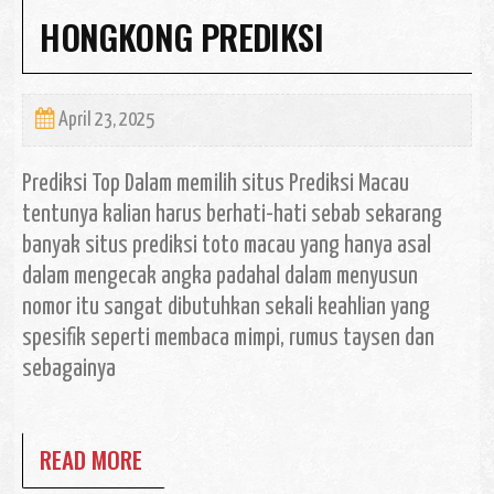
HONGKONG PREDIKSI
April 23, 2025
Prediksi Top Dalam memilih situs Prediksi Macau
tentunya kalian harus berhati-hati sebab sekarang
banyak situs prediksi toto macau yang hanya asal
dalam mengecak angka padahal dalam menyusun
nomor itu sangat dibutuhkan sekali keahlian yang
spesifik seperti membaca mimpi, rumus taysen dan
sebagainya
READ MORE